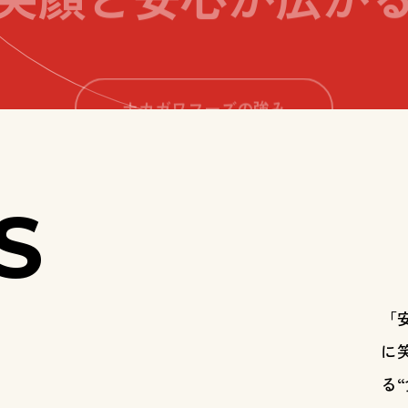
ナカガワフーズの強み
S
「
に
る